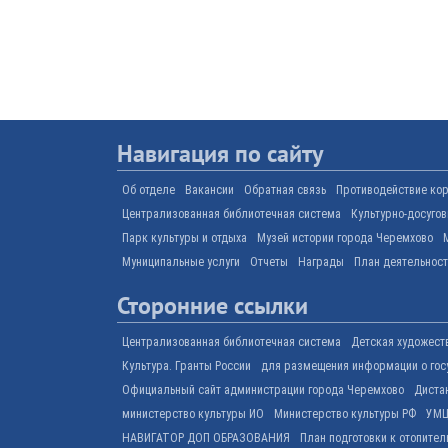
Навигация по сайту
Об отделе
Вакансии
Обратная связь
Противодействие ко
Централизованная библиотечная система
Культурно-досуго
Парк культуры и отдыха
Музей истории города Черемхово
Муниципальные услуги
Отчеты
Награды
План деятельнос
Сторонние ссылки
Централизованная библиотечная система
Детская художест
Культура. Гранты России
для размещения информации о гос
Официальный сайт администрации города Черемхово
Диста
министерство культуры ИО
Министерство культуры РФ
УМЦ
НАВИГАТОР ДОП ОБРАЗОВАНИЯ
План подготовки к отопител