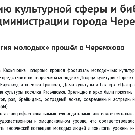
ию культурной сферы и би
дминистрации города Чер
ргия молодых» прошёл в Черемхово
а Касьяновка впервые прошел фестиваль молодежных культур
е представители творческой молодежи Дворца культуры «Горняк»,
 Кирзавод и поселка Гришево, Дома культуры «Шахтер» «Центра
а культуры поселка Касьяновка. Зрелищно и ярко были показаны
оп, рэп, брейк-данс, эстрадный вокал, современный эстрадный
ры).
ются с непрофессиональными руководителями или самостоятельно,
удожественном и эмоциональном уровне, что соответствовало
ть творческий потенциал молодых людей и повысить уровень их