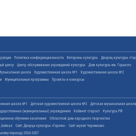
ррупции
Политика конфиденциальности
Ветераны культуры
Дворец культуры «Гор
вый центр
Центр обслуживания учреждений культуры
Дом культуры им. Горького
Музыкальная школа
Художественная школа №1
Художественная школа №2
ти
Муниципальные программы
Проекты и конкурсы
венная школа №1
Детская художественная школа №2
Детская музыкальная школ
ударственных (муниципальных) учреждениях
Кабинет старост
Культура.РФ
нционное обучение населения
Областной дом народного творчества
 Байкал
Сайт Дворца культуры «Горняк»
Сайт музея Черемхово
ьному периоду 2026-2027