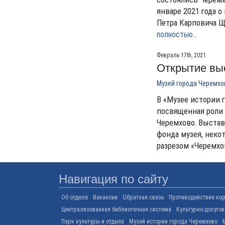
январе 2021 года 
Петра Карповича Щ
полностью…
Февраль 17th, 2021
Открытие выс
Музей города Черемхо
В «Музее истории г
посвященная роли 
Черемхово. Выстав
фонда музея, неко
разрезом «Черемхо
Навигация по сайту
Об отделе
Вакансии
Обратная связь
Противодействие ко
Централизованная библиотечная система
Культурно-досуго
Парк культуры и отдыха
Музей истории города Черемхово