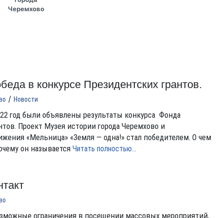
Черемхово
беда в конкурсе Президентских грантов.
/
во
Новости
022 год были объявлены результаты конкурса Фонда
нтов. Проект Музея истории города Черемхово и
жения «Мельница» «Земля — одна!» стал победителем. О чем
почему он называется
Читать полностью…
нтакт
во
озможные ограничения в посещении массовых мероприятий,