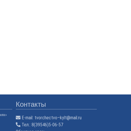
Контакты
няк»
E-mail:
tvorchectvo–kylt@mail.ru
Тел.:
8(39546)5-06-57