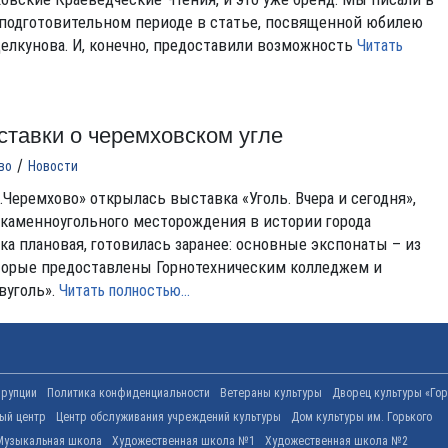
о подготовительном периоде в статье, посвященной юбилею
елкунова. И, конечно, предоставили возможность
Читать
тавки о черемховском угле
/
во
Новости
.Черемхово» открылась выставка «Уголь. Вчера и сегодня»,
каменноугольного месторождения в истории города
ка плановая, готовилась заранее: основные экспонаты – из
торые предоставлены Горнотехническим колледжем и
вуголь».
Читать полностью…
ррупции
Политика конфиденциальности
Ветераны культуры
Дворец культуры «Гор
вый центр
Центр обслуживания учреждений культуры
Дом культуры им. Горького
Музыкальная школа
Художественная школа №1
Художественная школа №2