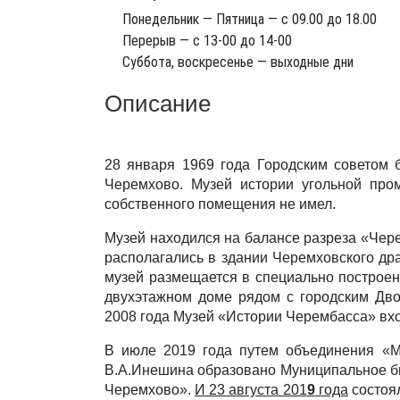
Понедельник — Пятница — с 09.00 до 18.00
Перерыв — с 13-00 до 14-00
Суббота, воскресенье — выходные дни
Описание
28 января 1969 года Городским советом 
Черемхово. Музей истории угольной про
cобственного помещения не имел.
Музей находился на балансе разреза «Чере
располагались в здании Черемховского драм
музей размещается в специально построе
двухэтажном доме рядом с городским Дво
2008 года Музей «Истории Черембасса» вхо
В июле 2019 года путем объединения «М
В.А.Инешина образовано Муниципальное б
Черемхово».
И 23 августа 201
9
года
состоял