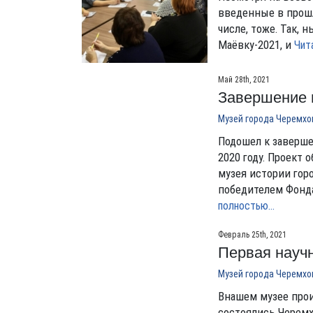
введенные в прошл
числе, тоже. Так, 
Маёвку-2021, и
Чит
Май 28th, 2021
Завершение 
Музей города Черемхо
Подошел к заверш
2020 году. Проект
музея истории гор
победителем Фонда
полностью…
Февраль 25th, 2021
Первая науч
Музей города Черемхо
Внашем музее прои
состоялись Черемх