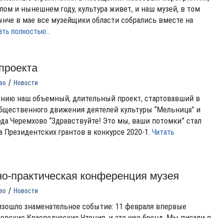
ом и нынешнем году, культура живет, и наш музей, в том
нынче в мае все музейщики области собрались вместе на
ать полностью…
проекта
/
во
Новости
ению наш объемный, длительный проект, стартовавший в
 общественного движения деятелей культуры “Мельница” и
ода Черемхово “Здравствуйте! Это мы, ваши потомки” стал
 Президентских грантов в конкурсе 2020-1.
Читать
но-практическая конференция музея
/
во
Новости
зошло знаменательное событие: 11 февраля впервые
овские Краеведческие Чтения, и это уже бренд. Мы писали в