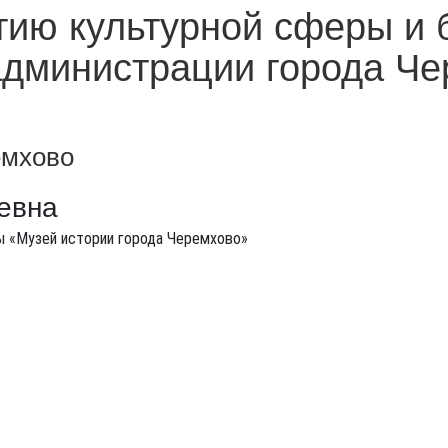
тию культурной сферы и 
администрации города Ч
емхово
евна
 «Музей истории города Черемхово»