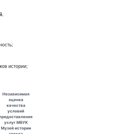
й.
ность;
ков истории;
Независимая
оценка
качества
условий
предоставления
услуг МБУК
Музей истории
города