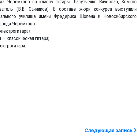
да Черемхово по классу гитары: Лазутченко Вячеслав, Комков
атель (В.В. Санников). В составе жюри конкурса выступили
кального училища имени Фредерика Шопена и Новосибирского
орода Черемхово:
электрогитара»;
я — классическая гитара;
лектрогитара.
Следующая запись