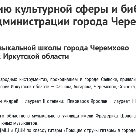
ию культурной сферы и би
дминистрации города Чер
узыкальной школы города Черемхово
х Иркутской области
народных инструментах, проходившем в городе Саянске, приняли
орий Иркутской области — Саянска, Ангарска, Черемхово, Свирска,
Андрей — лауреат II степени; Пивоваров Ярослав — лауреат III
ого областного музыкального училища имени Фредерика Шопена
 юных музыкантов.
 ДМШ и ДШИ по классу гитары «Поющие струны гитары» в городе