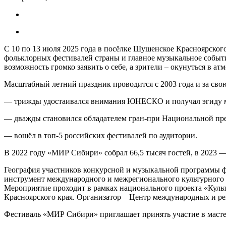
С 10 по 13 июля 2025 года в посёлке Шушенское Красноярско
фольклорных фестивалей страны и главное музыкальное событ
возможность громко заявить о себе, а зрители – окунуться в а
Масштабный летний праздник проводится с 2003 года и за свою
— трижды удостаивался внимания ЮНЕСКО и получал эгиду 
— дважды становился обладателем гран-при Национальной прем
— вошёл в топ-5 российских фестивалей по аудитории.
В 2022 году «МИР Сибири» собрал 66,5 тысяч гостей, в 2023 — 
География участников конкурсной и музыкальной программы фе
инструмент международного и межрегионального культурного с
Мероприятие проходит в рамках национального проекта «Куль
Красноярского края. Организатор – Центр международных и ре
Фестиваль «МИР Сибири» приглашает принять участие в масте