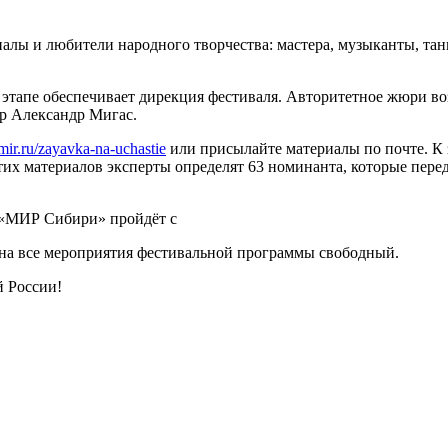
лы и любители народного творчества: мастера, музыканты, тан
 этапе обеспечивает дирекция фестиваля. Авторитетное жюри в
р Александр Мигас.
stmir.ru/zayavka-na-uchastie
или присылайте материалы по почте. К 
этих материалов эксперты определят 63 номинанта, которые пер
 «МИР Сибири» пройдёт с
 на все мероприятия фестивальной программы свободный.
й России!