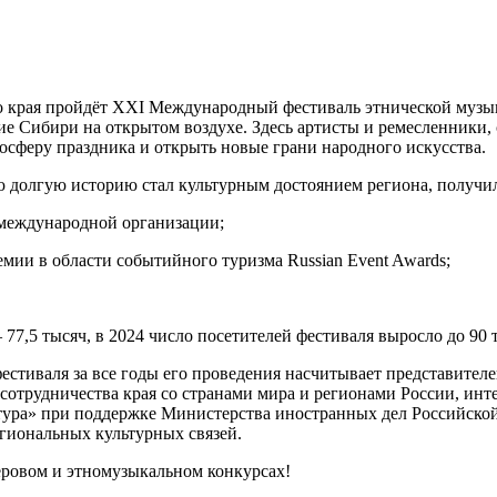
го края пройдёт XXI Международный фестиваль этнической муз
ие Сибири на открытом воздухе. Здесь артисты и ремесленники
тмосферу праздника и открыть новые грани народного искусства.
 долгую историю стал культурным достоянием региона, получил 
международной организации;
ии в области событийного туризма Russian Еvent Awards;
77,5 тысяч, в 2024 число посетителей фестиваля выросло до 90 
стиваля за все годы его проведения насчитывает представителе
отрудничества края со странами мира и регионами России, инте
тура» при поддержке Министерства иностранных дел Российской
гиональных культурных связей.
ровом и этномузыкальном конкурсах!