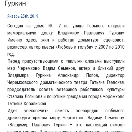
Гуркин
Январь 25th, 2019
Сегодня на доме № 7 по улице Горького открыли
мемориальную доску Владимиру Павловичу Гуркину.
Именно здесь жил и работал драматург, сценарист,
режиссер, автор пьесы «Любовь и голуби» с 2007 по 2010
год.
Перед присутствующими с теплыми словами выступили
мэр Черемхово Вадим Семенов, актер и близкий друг
Владимира Гуркина Алескандр Попов, директор
Черемховского драматического театра Татьяна Гаевская,
председатель совета ветеранов работников культуры
Сталина Логинова и почетный гражданин города Черемхово
Татьяна Ковальская.
Идея увековечить память всенародно любимого
драматурга пришла мэру Черемхово Вадиму Семенову.
«Владимир Павлович Гуркин – это настоящий символ
нашего города. Думаю, находясь в Черемхово, он написал