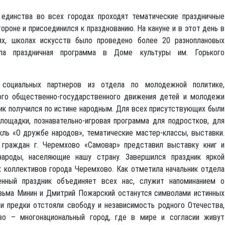
единства во всех городах проходят тематические праздничные
ороне и присоединился к празднованию. На кануне и в этот день в
иях, школах искусств было проведено более 20 разноплановых
ла праздничная программа в Доме культуры им. Горького
 социальных партнеров из отдела по молодежной политике,
ого общественно-государственного движения детей и молодежи
к получился по истине народным. Для всех присутствующих были
лощадки, познавательно-игровая программа для подростков, для
ль «О дружбе народов», тематические мастер-классы, выставки.
 граждан г. Черемхово «Самовар» представил выставку книг и
ароды, населяющие нашу страну. Завершился праздник яркой
 коллективов города Черемхово. Как отметила начальник отдела
енный праздник объединяет всех нас, служит напоминанием о
узьма Минин и Дмитрий Пожарский останутся символами истинных
и предки отстояли свободу и независимость родного Отечества,
ово – многонациональный город, где в мире и согласии живут