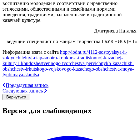
воспитанию молодежи в соответствии с нравственно-
этическими, общественными и семейными нормами
поведения, традициями, заложенными в традиционной
казачьей культуре.
Дмитриева Наталья,
ведущий специалист по жанрам творчества ГБУК «ИОДНТ»
Информация взята с сайта
http://iodnt.ru/4112-sostoyalsya-ii-
zaklyuchitelnyj-etap-smotra-konkursa-traditsionnoj-kazachej-
kultury-i-khudozhestvennogo-tvorchestva-pervichnykh-kazachikh-
obshchestv-irkutskogo-vojskovogo-kazachego-obshchestva-moya-
lyubimaya-stanitsa
Предыдущая запись
Следующая запись
Версия для слабовидящих