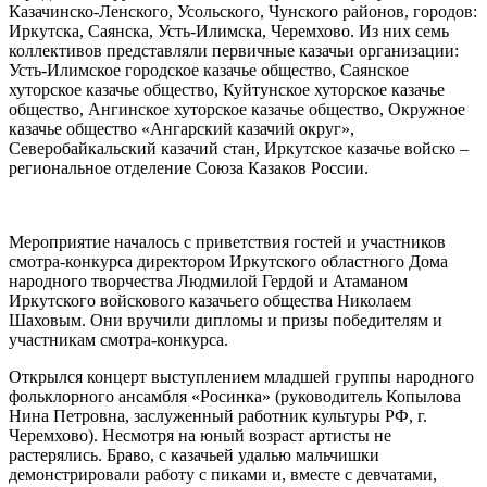
Казачинско-Ленского, Усольского, Чунского районов, городов:
Иркутска, Саянска, Усть-Илимска, Черемхово. Из них семь
коллективов представляли первичные казачьи организации:
Усть-Илимское городское казачье общество, Саянское
хуторское казачье общество, Куйтунское хуторское казачье
общество, Ангинское хуторское казачье общество, Окружное
казачье общество «Ангарский казачий округ»,
Северобайкальский казачий стан, Иркутское казачье войско –
региональное отделение Союза Казаков России.
Мероприятие началось с приветствия гостей и участников
смотра-конкурса директором Иркутского областного Дома
народного творчества Людмилой Гердой и Атаманом
Иркутского войскового казачьего общества Николаем
Шаховым. Они вручили дипломы и призы победителям и
участникам смотра-конкурса.
Открылся концерт выступлением младшей группы народного
фольклорного ансамбля «Росинка» (руководитель Копылова
Нина Петровна, заслуженный работник культуры РФ, г.
Черемхово). Несмотря на юный возраст артисты не
растерялись. Браво, с казачьей удалью мальчишки
демонстрировали работу с пиками и, вместе с девчатами,