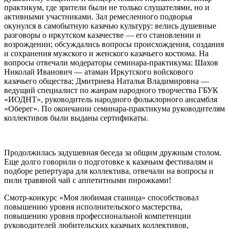
практикум, где зрители были не только слушателями, но и
активными участниками. Зал ремесленного подворья
окунулся в самобытную казачью культуру: велись душевные
разговоры о иркутском казачестве — его становлении и
возрождении; обсуждались вопросы происхождения, создания
и сохранения мужского и женского казачьего костюма. На
вопросы отвечали модераторы семинара-практикума: Шахов
Николай Иванович — атаман Иркутского войскового
казачьего общества; Дмитриева Наталья Владимировна —
ведущий специалист по жанрам народного творчества ГБУК
«ИОДНТ», руководитель народного фольклорного ансамбля
«Оберег». По окончании семинара-практикума руководителям
коллективов были выданы сертификаты.
Продолжилась задушевная беседа за общим дружным столом.
Еще долго говорили о подготовке к казачьим фестивалям и
подборе репертуара для коллектива, отвечали на вопросы и
пили травяной чай с аппетитными пирожками!
Смотр-конкурс «Моя любимая станица» способствовал
повышению уровня исполнительского мастерства,
повышению уровня профессиональной компетенции
руководителей любительских казачьих коллективов,