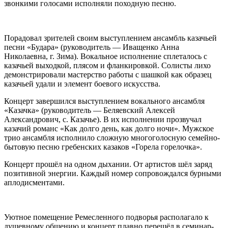
звонкими голосами исполняли походную песню.
Порадовал зрителей своим выступлением ансамбль казачьей
песни «Будара» (руководитель — Иващенко Анна
Николаевна, г. Зима). Вокальное исполнение сплеталось с
казачьей выходкой, плясом и фланкировкой. Солисты лихо
демонстрировали мастерство работы с шашкой как образец
казачьей удали и элемент боевого искусства.
Концерт завершился выступлением вокального ансамбля
«Казачка» (руководитель — Беляевский Алексей
Александрович, с. Казачье). В их исполнении прозвучал
казачий романс «Как долго день, как долго ночи». Мужское
трио ансамбля исполнило сложную многоголосную семейно-
бытовую песню гребенских казаков «Горела горелочка».
Концерт прошёл на одном дыхании. От артистов шёл заряд
позитивной энергии. Каждый номер сопровождался бурными
аплодисментами.
Уютное помещение Ремесленного подворья располагало к
душевному общению и концерт плавно перешёл в семинар-