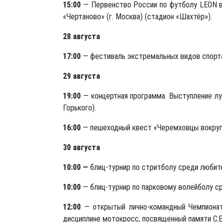
15:00
— Первенство России по футболу LEON вт
«Чертаново» (г. Москва) (стадион «Шахтёр»).
28 августа
17:00
— фестиваль экстремальных видов спорта
29 августа
19:00
— концертная программа. Выступление лу
Горького).
16:00
— пешеходный квест «Черемховцы вокруг 
30 августа
10:00 —
блиц-турнир по стритболу среди любите
10:00
— блиц-турнир по парковому волейболу с
12:00
— открытый лично-командный Чемпионат
дисциплине мотокросс, посвященный памяти С.Б