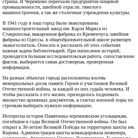
страны. В Черемхово переехали предприятия пищевой
промышленности, швейной отрасли, тяжелого
машиностроения, а так же столичные учреждения культуры.
В 1941 году в наш город были эвакуированы
машиностроительный завод им. Карла Маркса из
Ставрополья, макаронная фабрика из Кременчуга, швейная
фабрика из Одессы, в общеобразовательной школе размещен
эвакогоспиталь. Описать и рассказать об этих событиях
важная задача библиотекарей. При написании историй,
проводится большая исследовательская работа, сопоставление
фактов, выбирается самая достоверная, проверенная
информация.
На разных объектах города расположены восемь
мемориальных досок памяти Героев и участников Великой
Отечественной войны, за каждой из них судьба человека. И
чтобы рассказать о его жизни, приходилось поднимать
множество архивных документов, в газетах военной поры по
строчкам выбирать нужную информацию.
Интересна история Памятника черемховским угольщикам,
погибшим в годы Великой Отечественной войны. Он был
открыт к 30-летию Великой Победы на территории шахты им.
Кирова. Администрация шахты командировала инженера,