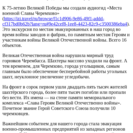
К 75-летию Великой Победы мы создали аудиогид «Места
военной Славы Черемхово»
(
https://izi.travel/ru/browse/f1c1d906-9e86-49f1-addd-
cf317bd0b62b?lang=ru#9e42cef8-1ee8-4423-82c9-c3500386eba4
).
Это экскурсия по местам эвакуированных в наш город во
время войны заводов и фабрик, по памятным местам Героям и
участникам войны Великой Отечественной войны. Всего 16
объектов.
Великая Отечественная война нарушила мирный труд
горняков Черембасса. Шахтеры массово уходили на фронт. А
тем временем, для Черемхово, города угольщиков, самым
главным было обеспечение бесперебойной работы угольных
шахт, неуклонное увеличение угледобычи.
На фронт в сорок первом ушли двадцать пять тысяч жителей
шахтёрского города, более пяти тысяч погибли или пропали
без вести. Их имена — на стене памяти мемориального
комплекса «Слава Героям Великой Отечественно войны».
Почетное звание Герой Советского Союза получили 10
черемховцев.
Важнейшим событием для нашего города стала эвакуация
военно-промышленных предприятий из западных регионов