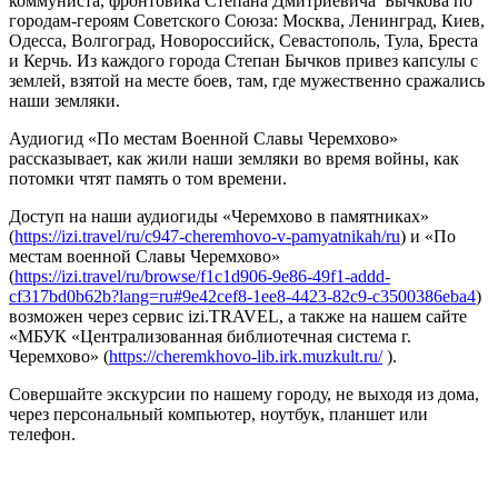
коммуниста, фронтовика Степана Дмитриевича Бычкова по
городам-героям Советского Союза: Москва, Ленинград, Киев,
Одесса, Волгоград, Новороссийск, Севастополь, Тула, Бреста
и Керчь. Из каждого города Степан Бычков привез капсулы с
землей, взятой на месте боев, там, где мужественно сражались
наши земляки.
Аудиогид «По местам Военной Славы Черемхово»
рассказывает, как жили наши земляки во время войны, как
потомки чтят память о том времени.
Доступ на наши аудиогиды «Черемхово в памятниках»
(
https://izi.travel/ru/c947-cheremhovo-v-pamyatnikah/ru
) и «По
местам военной Славы Черемхово»
(
https://izi.travel/ru/browse/f1c1d906-9e86-49f1-addd-
cf317bd0b62b?lang=ru#9e42cef8-1ee8-4423-82c9-c3500386eba4
)
возможен через сервис izi.TRAVEL, а также на нашем сайте
«МБУК «Централизованная библиотечная система г.
Черемхово» (
https://cheremkhovo-lib.irk.muzkult.ru/
).
Совершайте экскурсии по нашему городу, не выходя из дома,
через персональный компьютер, ноутбук, планшет или
телефон.