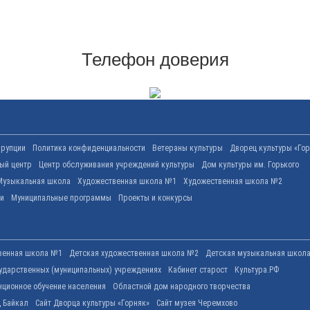
Телефон доверия
ррупции
Политика конфиденциальности
Ветераны культуры
Дворец культуры «Гор
вый центр
Центр обслуживания учреждений культуры
Дом культуры им. Горького
Музыкальная школа
Художественная школа №1
Художественная школа №2
ти
Муниципальные программы
Проекты и конкурсы
венная школа №1
Детская художественная школа №2
Детская музыкальная школ
ударственных (муниципальных) учреждениях
Кабинет старост
Культура.РФ
нционное обучение населения
Областной дом народного творчества
 Байкал
Сайт Дворца культуры «Горняк»
Сайт музея Черемхово