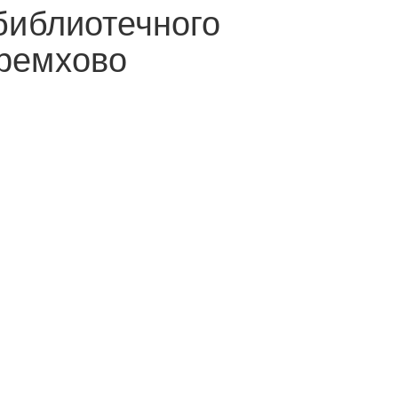
библиотечного
еремхово