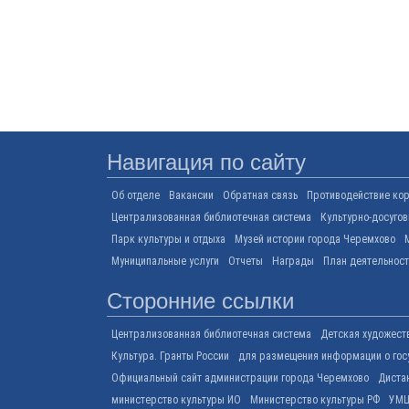
Навигация по сайту
Об отделе
Вакансии
Обратная связь
Противодействие ко
Централизованная библиотечная система
Культурно-досуго
Парк культуры и отдыха
Музей истории города Черемхово
Муниципальные услуги
Отчеты
Награды
План деятельнос
Сторонние ссылки
Централизованная библиотечная система
Детская художест
Культура. Гранты России
для размещения информации о гос
Официальный сайт администрации города Черемхово
Диста
министерство культуры ИО
Министерство культуры РФ
УМЦ