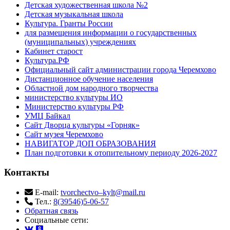
Детская художественная школа №2
Детская музыкальная школа
Культура. Гранты России
для размещения информации о государственных
(муниципальных) учреждениях
Кабинет старост
Культура.РФ
Официальный сайт администрации города Черемхово
Дистанционное обучение населения
Областной дом народного творчества
министерство культуры ИО
Министерство культуры РФ
УМЦ Байкал
Сайт Дворца культуры «Горняк»
Сайт музея Черемхово
НАВИГАТОР ДОП ОБРАЗОВАНИЯ
План подготовки к отопительному периоду 2026-2027
Контакты
E-mail:
tvorchectvo–kylt@mail.ru
Тел.:
8(39546)5-06-57
Обратная связь
Cоциальные сети: