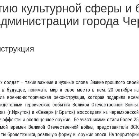
тию культурной сферы и 
администрации города Ч
нструкция
их солдат – такие важные и нужные слова. Знание прошлого своей
 в будущее, понимать мир и свое место в нем. 20 октября на
а военно-историческая реконструкция, которая подарила всем
идетелями героических событий Великой Отечественной Войны.
к» (г.Иркутск) и «Север» (г.Братск) воссоздали на черемховской
ие эффекты и охолощенное оружие. Её участниками стали более 25
емой времен Великой Отечественной войны, представители ВСК
еты бронетехники, реальную форму и оружие эпохи. На территории