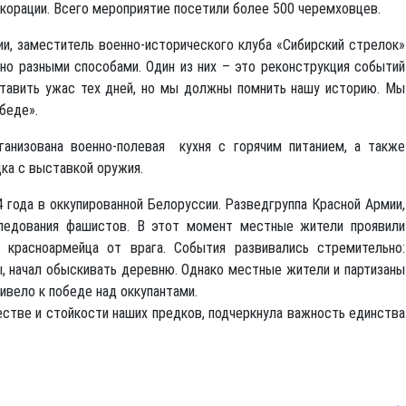
корации. Всего мероприятие посетили более 500 черемховцев.
ии, заместитель военно-исторического клуба «Сибирский стрелок»
о разными способами. Один из них – это реконструкция событий
тавить ужас тех дней, но мы должны помнить нашу историю. Мы
беде».
ганизована военно-полевая кухня с горячим питанием, а также
дка с выставкой оружия.
 года в оккупированной Белоруссии. Разведгруппа Красной Армии,
следования фашистов. В этот момент местные жители проявили
 красноармейца от врага. События развивались стремительно:
, начал обыскивать деревню. Однако местные жители и партизаны
ривело к победе над оккупантами.
ве и стойкости наших предков, подчеркнула важность единства