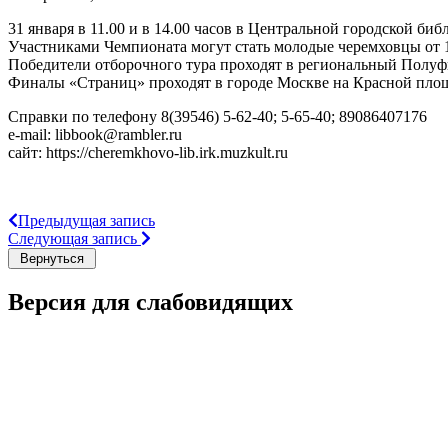
31 января в 11.00 и в 14.00 часов в Центральной городской б
Участниками Чемпионата могут стать молодые черемховцы от 1
Победители отборочного тура проходят в региональный Полуф
Финалы «Страниц» проходят в городе Москве на Красной площ
Справки по телефону 8(39546) 5-62-40; 5-65-40; 89086407176
e-mail: libbook@rambler.ru
сайт: https://cheremkhovo-lib.irk.muzkult.ru
Предыдущая запись
Следующая запись
Версия для слабовидящих