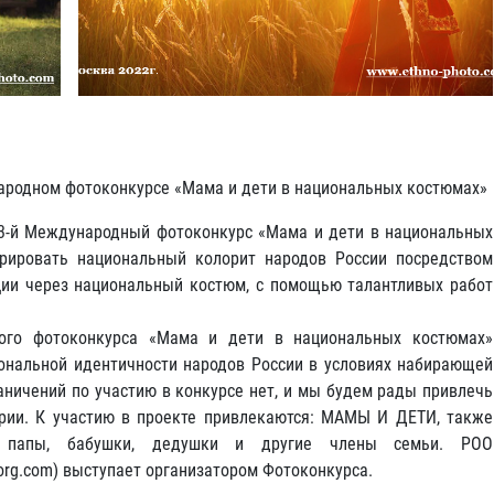
ародном фотоконкурсе «Мама и дети в национальных костюмах»
а 3-й Международный фотоконкурс «Мама и дети в национальных
рировать национальный колорит народов России посредством
ции через национальный костюм, с помощью талантливых работ
ного фотоконкурса «Мама и дети в национальных костюмах»
иональной идентичности народов России в условиях набирающей
аничений по участию в конкурсе нет, и мы будем рады привлечь
ории. К участию в проекте привлекаются: МАМЫ И ДЕТИ, также
и папы, бабушки, дедушки и другие члены семьи. РОО
rg.com) выступает организатором Фотоконкурса.