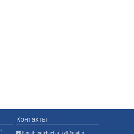
Контакты
к»
E-mail:
tvorchectvo–kylt@mail.ru