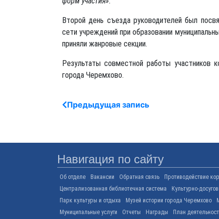
форм участия».
Второй день съезда руководителей был посв
сети учреждений при образовании муниципальны
приняли жанровые секции.
Результаты совместной работы участников к
города Черемхово.
Предыдущая запись
Навигация по сайту
Об отделе
Вакансии
Обратная связь
Противодействие ко
Централизованная библиотечная система
Культурно-досуго
Парк культуры и отдыха
Музей истории города Черемхово
Муниципальные услуги
Отчеты
Награды
План деятельнос