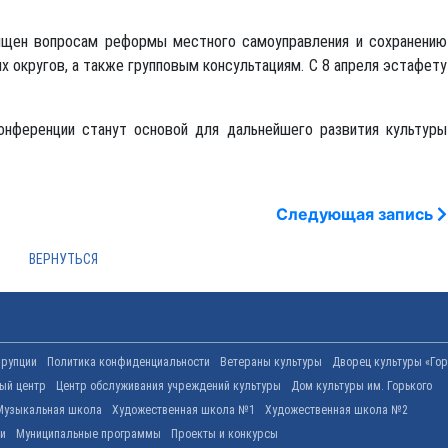
ящен вопросам реформы местного самоуправления и сохранению
х округов, а также групповым консультациям. С 8 апреля эстафету
онференции станут основой для дальнейшего развития культуры
Следующая запись
ррупции
Политика конфиденциальности
Ветераны культуры
Дворец культуры «Гор
вый центр
Центр обслуживания учреждений культуры
Дом культуры им. Горького
Музыкальная школа
Художественная школа №1
Художественная школа №2
ти
Муниципальные программы
Проекты и конкурсы