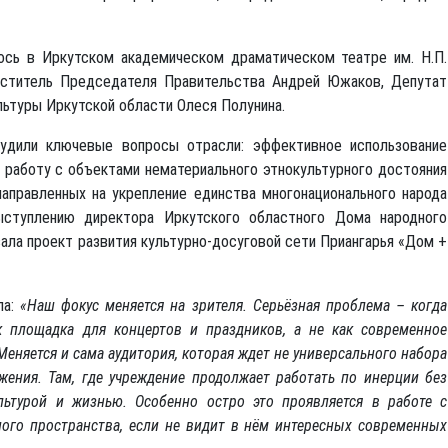
ось в Иркутском академическом драматическом театре им. Н.П.
меститель Председателя Правительства Андрей Южаков, Депутат
льтуры Иркутской области Олеся Полунина.
дили ключевые вопросы отрасли: эффективное использование
 работу с объектами нематериального этнокультурного достояния
направленных на укрепление единства многонационального народа
ступлению директора Иркутского областного Дома народного
ала проект развития культурно-досуговой сети Приангарья «Дом +
ла:
«Наш фокус меняется на зрителя. Серьёзная проблема – когда
к площадка для концертов и праздников, а не как современное
еняется и сама аудитория, которая ждет не универсального набора
жения. Там, где учреждение продолжает работать по инерции без
льтурой и жизнью. Особенно остро это проявляется в работе с
ного пространства, если не видит в нём интересных современных