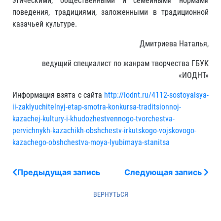
этическими, общественными и семейными нормами
поведения, традициями, заложенными в традиционной
казачьей культуре.
Дмитриева Наталья,
ведущий специалист по жанрам творчества ГБУК
«ИОДНТ»
Информация взята с сайта
http://iodnt.ru/4112-sostoyalsya-
ii-zaklyuchitelnyj-etap-smotra-konkursa-traditsionnoj-
kazachej-kultury-i-khudozhestvennogo-tvorchestva-
pervichnykh-kazachikh-obshchestv-irkutskogo-vojskovogo-
kazachego-obshchestva-moya-lyubimaya-stanitsa
Предыдущая запись
Следующая запись