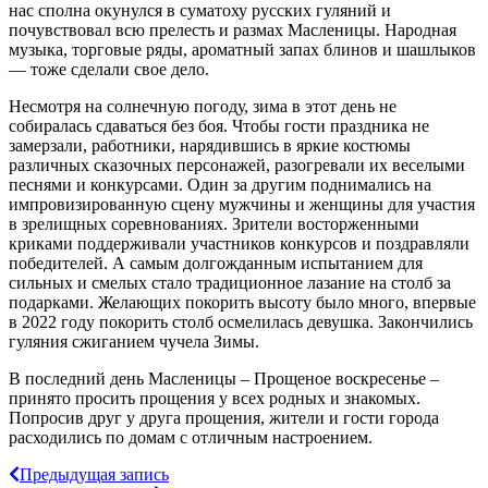
нас сполна окунулся в суматоху русских гуляний и
почувствовал всю прелесть и размах Масленицы. Народная
музыка, торговые ряды, ароматный запах блинов и шашлыков
— тоже сделали свое дело.
Несмотря на солнечную погоду, зима в этот день не
собиралась сдаваться без боя. Чтобы гости праздника не
замерзали, работники, нарядившись в яркие костюмы
различных сказочных персонажей, разогревали их веселыми
песнями и конкурсами. Один за другим поднимались на
импровизированную сцену мужчины и женщины для участия
в зрелищных соревнованиях. Зрители восторженными
криками поддерживали участников конкурсов и поздравляли
победителей. А самым долгожданным испытанием для
сильных и смелых стало традиционное лазание на столб за
подарками. Желающих покорить высоту было много, впервые
в 2022 году покорить столб осмелилась девушка. Закончились
гуляния сжиганием чучела Зимы.
В последний день Масленицы – Прощеное воскресенье –
принято просить прощения у всех родных и знакомых.
Попросив друг у друга прощения, жители и гости города
расходились по домам с отличным настроением.
Предыдущая запись