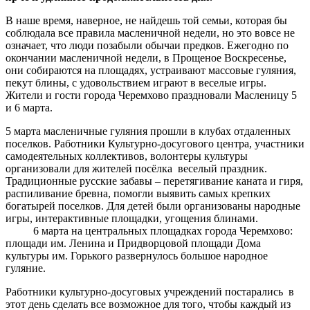
В наше время, наверное, не найдешь той семьи, которая бы
соблюдала все правила масленичной недели, но это вовсе не
означает, что люди позабыли обычаи предков. Ежегодно по
окончании масленичной недели, в Прощеное Воскресенье,
они собираются на площадях, устраивают массовые гуляния,
пекут блины, с удовольствием играют в веселые игры.
Жители и гости города Черемхово праздновали Масленицу 5
и 6 марта.
5 марта масленичные гуляния прошли в клубах отдаленных
поселков. Работники Культурно-досугового центра, участники
самодеятельных коллективов, волонтеры культуры
организовали для жителей посёлка веселый праздник.
Традиционные русские забавы – перетягивание каната и гиря,
распиливание бревна, помогли выявить самых крепких
богатырей поселков. Для детей были организованы народные
игры, интерактивные площадки, угощения блинами.
6 марта на центральных площадках города Черемхово:
площади им. Ленина и Придворцовой площади Дома
культуры им. Горького развернулось большое народное
гуляние.
Работники культурно-досуговых учреждений постарались в
этот день сделать все возможное для того, чтобы каждый из