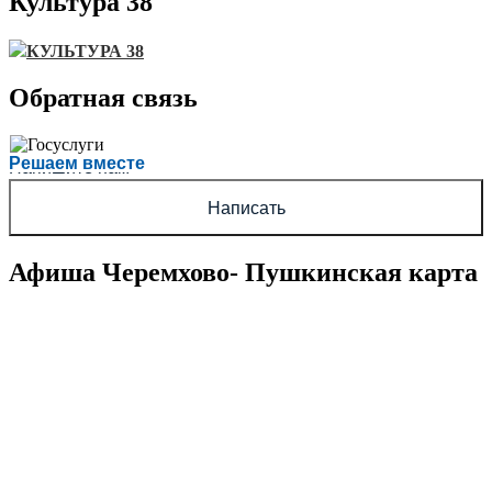
Культура 38
КУЛЬТУРА 38
Обратная связь
Есть вопрос?
Решаем вместе
Напишите нам
Написать
Афиша Черемхово- Пушкинская карта