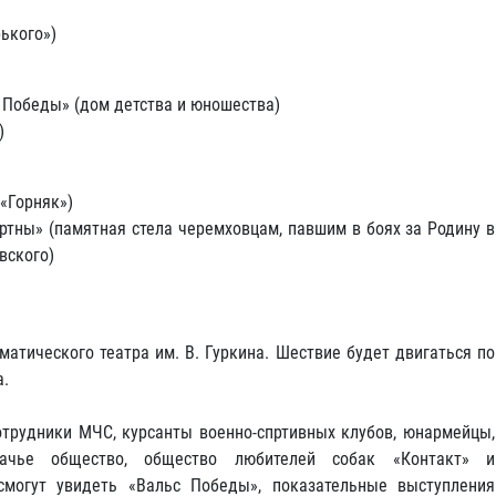
ького»)
Победы» (дом детства и юношества)
)
«Горняк»)
ртны» (памятная стела черемховцам, павшим в боях за Родину в
вского)
атического театра им. В. Гуркина. Шествие будет двигаться по
а.
отрудники МЧС, курсанты военно-спртивных клубов, юнармейцы,
зачье общество, общество любителей собак «Контакт» и
смогут увидеть «Вальс Победы», показательные выступления