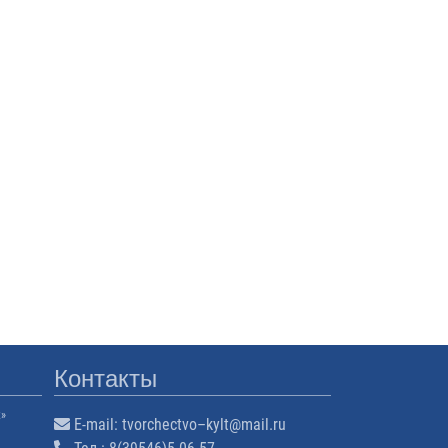
Контакты
к»
E-mail:
tvorchectvo–kylt@mail.ru