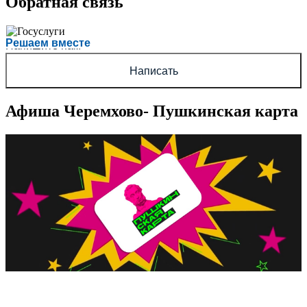
Обратная связь
Есть вопрос?
Решаем вместе
Напишите нам
Написать
Афиша Черемхово- Пушкинская карта