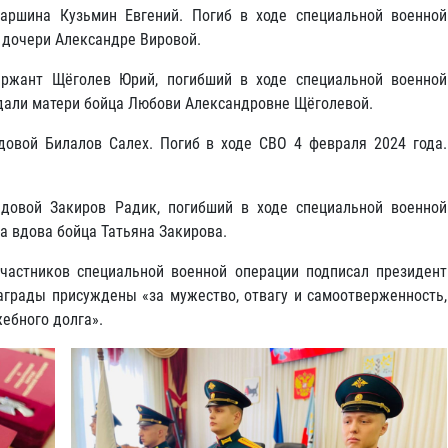
аршина Кузьмин Евгений. Погиб в ходе специальной военной
 дочери Александре Вировой.
ржант Щёголев Юрий, погибший в ходе специальной военной
едали матери бойца Любови Александровне Щёголевой.
овой Билалов Салех. Погиб в ходе СВО 4 февраля 2024 года.
довой Закиров Радик, погибший в ходе специальной военной
ла вдова бойца Татьяна Закирова.
частников специальной военной операции подписал президент
награды присуждены «за мужество, отвагу и самоотверженность,
ебного долга».