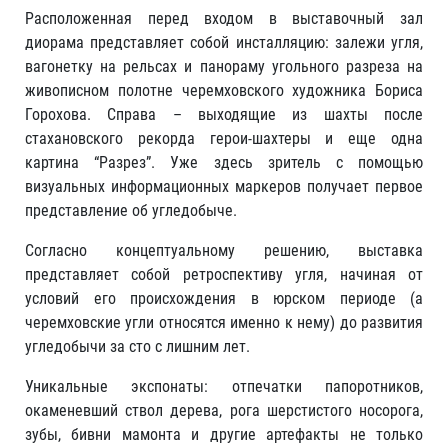
Расположенная перед входом в выставочный зал
диорама представляет собой инсталляцию: залежи угля,
вагонетку на рельсах и панораму угольного разреза на
живописном полотне черемховского художника Бориса
Горохова. Справа – выходящие из шахты после
стахановского рекорда герои-шахтеры и еще одна
картина “Разрез”. Уже здесь зритель с помощью
визуальных информационных маркеров получает первое
представление об угледобыче.
Согласно концептуальному решению, выставка
представляет собой ретроспективу угля, начиная от
условий его происхождения в юрском периоде (а
черемховские угли относятся именно к нему) до развития
угледобычи за сто с лишним лет.
Уникальные экспонаты: отпечатки папоротников,
окаменевший ствол дерева, рога шерстистого носорога,
зубы, бивни мамонта и другие артефакты не только