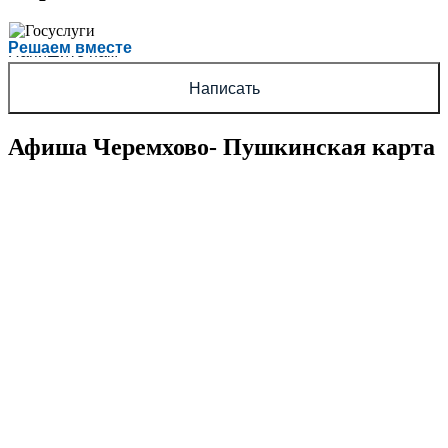
Есть вопрос?
Решаем вместе
Напишите нам
Написать
Афиша Черемхово- Пушкинская карта