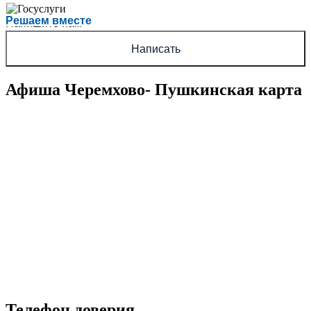
Есть вопрос?
Решаем вместе
Напишите нам
Написать
Афиша Черемхово- Пушкинская карта
Телефон доверия