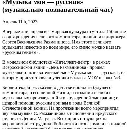
«Музыка моя — русская»
(музыкально-познавательный час)
Апрель 11th, 2023
Впервые дни апреля вся мировая культура отметила 150-летие
со дня рождения великого композитора, пианиста и дирижера
Сергея Васильевича Рахманинова. Имя этого великого
музыканта известно во всем мире, его смело можно назвать
«русским гением».
В модельной библиотеке «Интеллект-центр» в рамках
Всероссийской акции «День Рахманинова» прошел
музыкально-познавательный час «Музыка моя — русская», на
котором присутствовали ученики 6 класса МОУ школы №3.
Библиотекари рассказали о детстве и юности будущего
композитора, о его личной жизни, о создании великих
музыкальных произведений и вынужденной эмиграции; о
щедрой помощи русским воинам в годы Великой
Отечественной войны. На протяжении всего мероприятия
звучала музыка С. Рахманинова в исполнении иркутского
пианиста Дениса Мацуева. Всех присутствующих на
мероприятии сотрудники библиотеки познакомили с книжной
выставкой, на которой была размещена литература,