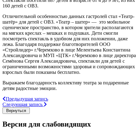
Спектакли посетили 887 детей в возрасте от 4 до 9 лет, из них
160 детей с ОВЗ.
Отличительной особенностью данных гастролей стал «Театр-
шатёр» для детей с ОВЗ. «Театр – шатер» — это мобильное
сценическое пространство, в котором зрители располагаются
на мягких креслах – мешках и подушках. Дети смогли
посмотреть спектакль в удобном для них положении, даже
лежа. Благодаря поддержке благотворителей ООО
«Стройлидер» г.Черемхово в лице Мелентьева Константина
Александровича и МУП «ЦТК» г.Черемхово в лице директора
Семёнова Сергея Александровича, спектакли для детей с
ограниченными возможностями здоровья и сопровождающих
взрослых были показаны бесплатно.
Выражаем благодарность коллективу театра за подаренные
детям радостные эмоции.
Предыдущая запись
Следующая запись
Версия для слабовидящих