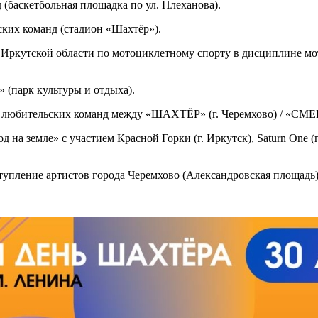
(баскетбольная площадка по ул. Плеханова).
ких команд (стадион «Шахтёр»).
кутской области по мотоциклетному спорту в дисциплине мот
(парк культуры и отдыха).
 любительских команд между «ШАХТЁР» (г. Черемхово) / «СМЕН
а земле» с участием Красной Горки (г. Иркутск), Saturn One (г
упление артистов города Черемхово (Александровская площадь)