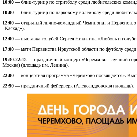
10:00 —
блиц-турнир по стритболу среди любительских команд 
10:00
— блиц-турнир по парковому волейболу среди любительс
12:00
— открытый лично-командный Чемпионат и Первенство Ир
«Каскад»).
12:00
— выставка голубей Сергея Никитина «Любовь и голуби» 
17:00
— матч Первенства Иркутской области по футболу среди
19:30-22:15
— праздничный концерт «Черемхово – лучший город н
Москва) (площадь им. Ленина).
22:00
— концертная программа «Черемхово посвящается». Выст
22:50
— праздничный фейерверк (Александровская площадь).