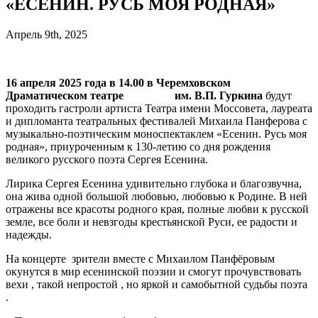
«ЕСЕНИН. РУСЬ МОЯ РОДНАЯ»
Апрель 9th, 2025
16 апреля 2025 года в 14.00 в Черемховском
Драматическом театре им. В.П. Гуркина
будут
проходить гастроли артиста Театра имени Моссовета, лауреата
и дипломанта театральных фестивалей Михаила Панферова с
музыкально-поэтическим моноспектаклем «Есенин. Русь моя
родная», приуроченным к 130-летию со дня рождения
великого русского поэта Сергея Есенина.
Лирика Сергея Есенина удивительно глубока и благозвучна,
она жива одной большой любовью, любовью к Родине. В ней
отражены все красоты родного края, полные любви к русской
земле, все боли и невзгоды крестьянской Руси, ее радости и
надежды.
На концерте зрители вместе с Михаилом Панфёровым
окунутся в мир есенинской поэзии и смогут прочувствовать
вехи , такой непростой , но яркой и самобытной судьбы поэта
.