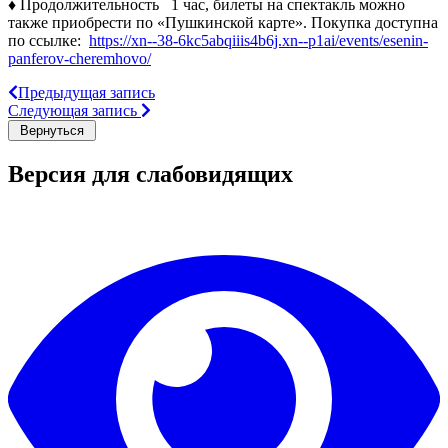
♦️ Продолжительность 1 час, билеты на спектакль можно
также приобрести по «Пушкинской карте». Покупка доступна
по ссылке:
https://xn--38-6kc5abqiiis4b6j.xn--p1ai/events/esenin-
panferov-cheremhovo/
Предыдущая запись
Следующая запись
Версия для слабовидящих