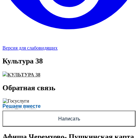
Версия для слабовидящих
Культура 38
КУЛЬТУРА 38
Обратная связь
Есть вопрос?
Решаем вместе
Напишите нам
Написать
Афиша Черемхово- Пушкинская карта