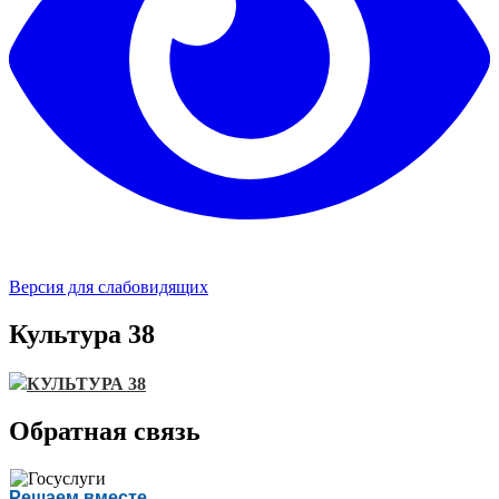
Версия для слабовидящих
Культура 38
КУЛЬТУРА 38
Обратная связь
Есть вопрос?
Решаем вместе