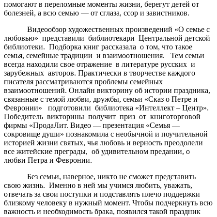
помогают в переломные моменты жизни, берегут детей от
болезней, а всю семью — от сглаза, ссор и завистников.
Видеообзор художественных произведений «О семье с
любовью» представили библиотекари Центральной детской
библиотеки. Подборка книг рассказала о том, что такое
семья, семейные традиции и взаимоотношения. Тем семьи
всегда находили свое отражение в литературе русских и
зарубежных авторов. Практически в творчестве каждого
писателя рассматриваются проблемы семейных
взаимоотношений. Онлайн викторину об истории праздника,
связанные с темой любви, дружбы, семьи «Сказ о Петре и
Февронии» подготовили библиотека «Интеллект – Центр».
Победитель викторины получит приз от книготорговой
фирмы «ПродаЛит. Видео — презентация «Семья —
сокровище души» познакомила с необычной и поучительной
историей жизни святых, чья любовь и верность преодолели
все житейские преграды, об удивительном предании, о
любви Петра и Февронии.
Без семьи, наверное, никто не сможет представить
свою жизнь. Именно в ней мы учимся любить, уважать,
отвечать за свои поступки и подставлять плечо поддержки
близкому человеку в нужный момент. Чтобы подчеркнуть всю
важность и необходимость брака, появился такой праздник