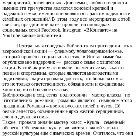
мероприятий, посвященных Дню семьи, любви и верности
именно эти три чувства являются основой крепкой и
надежной семьи, именно они являются гарантом надежности
семейных отношений.\ В этом году все мероприятия к этой
светлой, праздничной дате прошли на площадках
социальных сетей Facebook, Instagram, «ВКонтакте» на
YouTube-канале библиотеки.
Центральная городская библиотекам присоединилась к
всероссийской акции — флешмобу #благодарямоейсемье,
который прошёл в социальных сетях, в Инстаграмме был
опубликовано видеролик — рассказ о семье с хэштегом
акции. В этой акции участвовали знаменитые музыканты,
певцы и спортсмены, которые являются многодетными
родителями, акция призвана доказать, что большая семья —
это не только ответственность, обязанности и ежедневные
хлопоты, но и большое счастье.
Библиотекари в соц. сетях подготовили мастер классы по
изготовлению ромашки, ромашка является символом этого
праздника. Ромашка – цветок русских полей и лугов. Её
белые лепестки, объединённые ярко-жёлтой сердцевиной, —
словно дружная семья.
Также провели онлайн мастер класс «Кукла – семейный
оберег». Обережные куклу являются важной частью
русской культуры еще с языческих времен. Считалось, что они