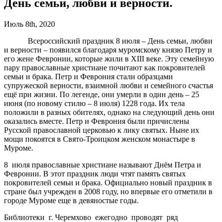
День семьи, любви и верности.
Июль 8th, 2020
Всероссийский праздник 8 июля – День семьи, любви
и верности – появился благодаря муромскому князю Петру и
его жене Февронии, которые жили в XIII веке. Эту семейную
пару православные христиане почитают как покровителей
семьи и брака. Петр и Феврония стали образцами
супружеской верности, взаимной любви и семейного счастья
ещё при жизни. По легенде, они умерли в один день – 25
июня (по новому стилю – 8 июля) 1228 года. Их тела
положили в разных обителях, однако на следующий день они
оказались вместе. Петр и Феврония были причислены
Русской православной церковью к лику святых. Ныне их
мощи покоятся в Свято-Троицком женском монастыре в
Муроме.
8 июля православные христиане называют Днём Петра и
Февронии. В этот праздник люди чтят память святых
покровителей семьи и брака. Официально новый праздник в
стране был учрежден в 2008 году, но впервые его отметили в
городе Муроме еще в девяностые годы.
Библиотеки г. Черемхово ежегодно проводят ряд