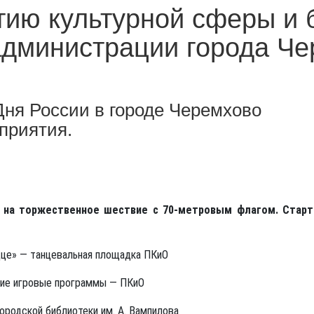
тию культурной сферы и 
администрации города Ч
 Дня России в городе Черемхово
приятия.
а на торжественное шествие с 70-метровым флагом. Старт
дце» — танцевальная площадка ПКиО
ские игровые программы — ПКиО
ородской библиотеки им. А. Вампилова